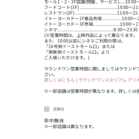
モール1・2・3F店舗(物販、サービス)......10:00～
フードコート(3F) ......................................10:00～2
レストラン(3F) ..........................................11:00～21
イトーヨーカドー1F食品売場....................10:00～
イトーヨーカドー3F売場...........................10:00～2
シネマ.........................................................8:30～23:30
(※営業時間は、上映作品によって異なります。
また、10:00以前にシネマご利用の際は、
「16号側イーストモール口」または
「南東側イーストモール口」より
ご入場いただけます。)
ラウンドワン営業時間に関しましてはラウンド
さい。
詳しくはこちら
| ラウンドワンスタジアム アリオ柏店 
※一部店舗は営業時間が異なります。詳しくは
営業日
年中無休
※一部店舗は異なります。