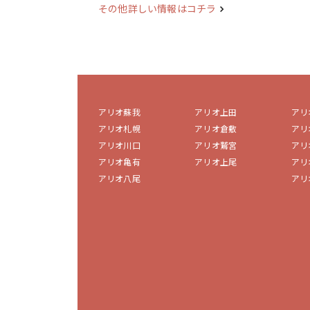
その他詳しい情報はコチラ
アリオ蘇我
アリオ上田
アリ
アリオ札幌
アリオ倉敷
アリ
アリオ川口
アリオ鷲宮
アリ
アリオ亀有
アリオ上尾
アリ
アリオ八尾
アリ