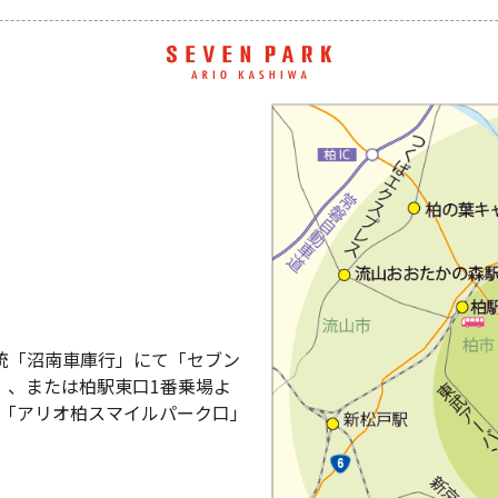
系統「沼南車庫行」にて「セブン
）、または柏駅東口1番乗場よ
て「アリオ柏スマイルパーク口」