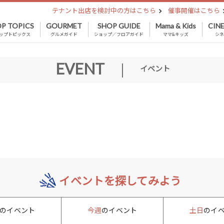
テナント出店を検討中の方はこちら
催事開催はこちら
P TOPICS
GOURMET
SHOP GUIDE
Mama & Kids
CIN
ップトピックス
グルメガイド
ショップ／フロアガイド
ママ&キッズ
シ
EVENT
|
イベント
イベントを探してみよう
のイベント
今週
のイベント
土日
のイ