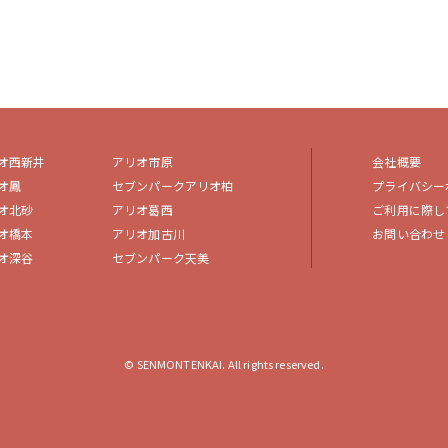
オ西新井
アリオ市原
会社概要
オ鳳
セブンパークアリオ柏
プライバシー
オ北砂
アリオ葛西
ご利用に際し
オ橋本
アリオ加古川
お問い合わせ
オ深谷
セブンパーク天美
© SENMONTENKAI. All rights reserved.