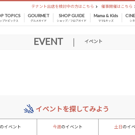
テナント出店を検討中の方はこちら
催事開催はこちら
P TOPICS
GOURMET
SHOP GUIDE
Mama & Kids
CIN
ップトピックス
グルメガイド
ショップ／フロアガイド
ママ&キッズ
シ
EVENT
|
イベント
イベントを探してみよう
のイベント
今週
のイベント
土日
のイ