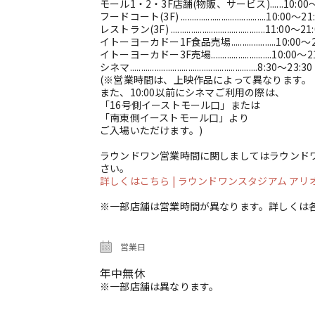
モール1・2・3F店舗(物販、サービス)......10:00～
フードコート(3F) ......................................10:00～2
レストラン(3F) ..........................................11:00～21
イトーヨーカドー1F食品売場....................10:00～
イトーヨーカドー3F売場...........................10:00～2
シネマ.........................................................8:30～23:30
(※営業時間は、上映作品によって異なります。
また、10:00以前にシネマご利用の際は、
「16号側イーストモール口」または
「南東側イーストモール口」より
ご入場いただけます。)
ラウンドワン営業時間に関しましてはラウンド
さい。
詳しくはこちら
| ラウンドワンスタジアム アリオ柏店 
※一部店舗は営業時間が異なります。詳しくは
営業日
年中無休
※一部店舗は異なります。