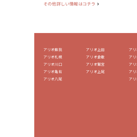
その他詳しい情報はコチラ
アリオ蘇我
アリオ上田
アリ
アリオ札幌
アリオ倉敷
アリ
アリオ川口
アリオ鷲宮
アリ
アリオ亀有
アリオ上尾
アリ
アリオ八尾
アリ