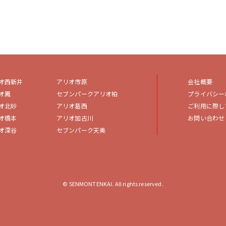
オ西新井
アリオ市原
会社概要
オ鳳
セブンパークアリオ柏
プライバシー
オ北砂
アリオ葛西
ご利用に際し
オ橋本
アリオ加古川
お問い合わせ
オ深谷
セブンパーク天美
© SENMONTENKAI. All rights reserved.