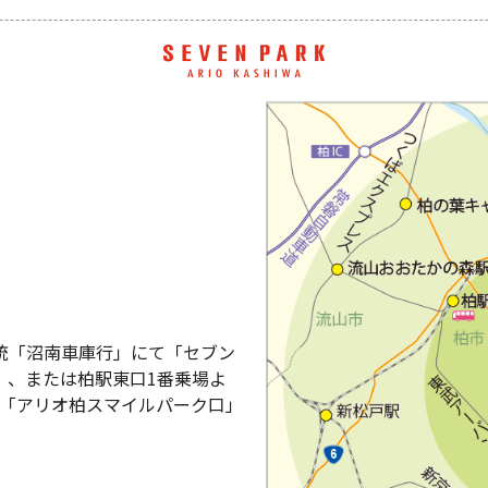
系統「沼南車庫行」にて「セブン
）、または柏駅東口1番乗場よ
て「アリオ柏スマイルパーク口」