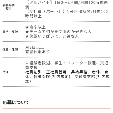
【アルバイト】1日2〜8時間/月間100時間未
勤務時間
満

・曜日
【準社員（パート）】1日6〜8時間/月間100
時間以上
★高卒以上

★チームで何かをするのが好きな人

資格・経験
★笑顔いっぱいで、元気な人
月8日以上

休日・休暇
有給休暇あり
未経験者歓迎、学生・フリーター歓迎、交通
費支援
社員割引、正社員登用、昇給昇格、産休、育
待遇
休、各種保険(社内規定)、交通費支給(社内規
定)
応募について