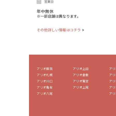
営業日
年中無休
※一部店舗は異なります。
その他詳しい情報はコチラ
アリオ蘇我
アリオ上田
アリ
アリオ札幌
アリオ倉敷
アリ
アリオ川口
アリオ鷲宮
アリ
アリオ亀有
アリオ上尾
アリ
アリオ八尾
アリ