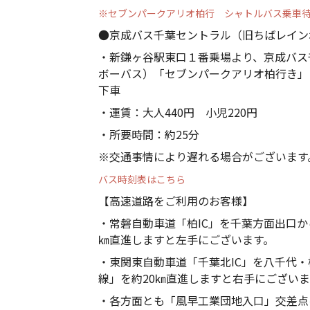
※セブンパークアリオ柏行 シャトルバス乗車
●京成バス千葉セントラル（旧ちばレイン
・新鎌ヶ谷駅東口１番乗場より、京成バス
ボーバス）「セブンパークアリオ柏行き」
下車
・運賃：大人440円 小児220円
・所要時間：約25分
※交通事情により遅れる場合がございます
バス時刻表はこちら
【高速道路をご利用のお客様】
・常磐自動車道「柏IC」を千葉方面出口か
㎞直進しますと左手にございます。
・東関東自動車道「千葉北IC」を八千代・
線」を約20㎞直進しますと右手にございま
・各方面とも「風早工業団地入口」交差点