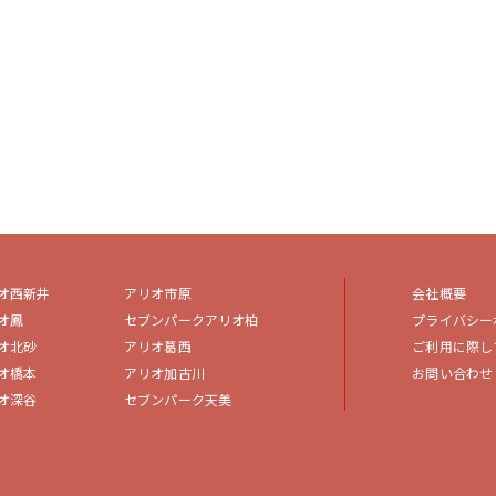
オ西新井
アリオ市原
会社概要
オ鳳
セブンパークアリオ柏
プライバシー
オ北砂
アリオ葛西
ご利用に際し
オ橋本
アリオ加古川
お問い合わせ
オ深谷
セブンパーク天美