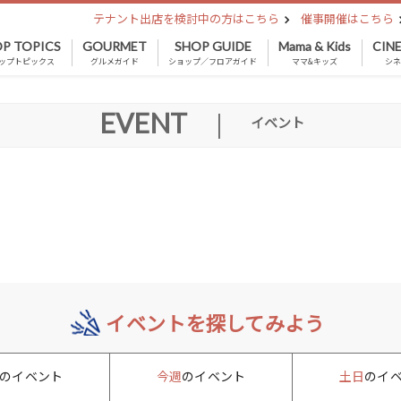
テナント出店を検討中の方はこちら
催事開催はこちら
P TOPICS
GOURMET
SHOP GUIDE
Mama & Kids
CIN
ップトピックス
グルメガイド
ショップ／フロアガイド
ママ&キッズ
シ
EVENT
|
イベント
イベントを探してみよう
のイベント
今週
のイベント
土日
のイ