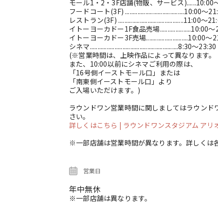
モール1・2・3F店舗(物販、サービス)......10:00～
フードコート(3F) ......................................10:00～2
レストラン(3F) ..........................................11:00～21
イトーヨーカドー1F食品売場....................10:00～
イトーヨーカドー3F売場...........................10:00～2
シネマ.........................................................8:30～23:30
(※営業時間は、上映作品によって異なります。
また、10:00以前にシネマご利用の際は、
「16号側イーストモール口」または
「南東側イーストモール口」より
ご入場いただけます。)
ラウンドワン営業時間に関しましてはラウンド
さい。
詳しくはこちら
| ラウンドワンスタジアム アリオ柏店 
※一部店舗は営業時間が異なります。詳しくは
営業日
年中無休
※一部店舗は異なります。