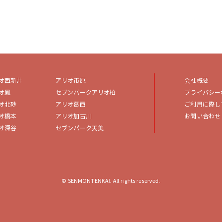
オ西新井
アリオ市原
会社概要
オ鳳
セブンパークアリオ柏
プライバシー
オ北砂
アリオ葛西
ご利用に際し
オ橋本
アリオ加古川
お問い合わせ
オ深谷
セブンパーク天美
© SENMONTENKAI. All rights reserved.