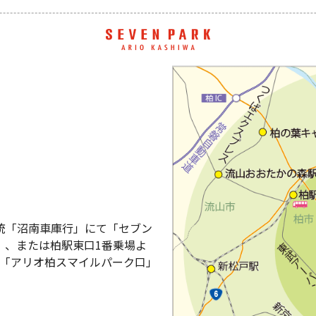
系統「沼南車庫行」にて「セブン
）、または柏駅東口1番乗場よ
て「アリオ柏スマイルパーク口」