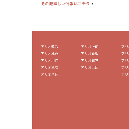
その他詳しい情報はコチラ
アリオ蘇我
アリオ上田
アリ
アリオ札幌
アリオ倉敷
アリ
アリオ川口
アリオ鷲宮
アリ
アリオ亀有
アリオ上尾
アリ
アリオ八尾
アリ