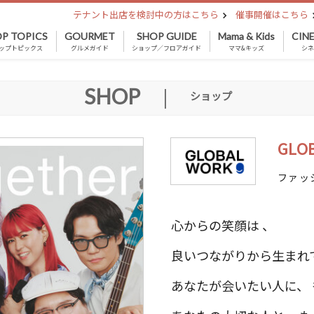
テナント出店を検討中の方はこちら
催事開催はこちら
P TOPICS
GOURMET
SHOP GUIDE
Mama & Kids
CIN
ップトピックス
グルメガイド
ショップ／フロアガイド
ママ&キッズ
シ
SHOP
|
ショップ
GLO
ファッ
心からの笑顔は 、
良いつながりから生まれ
あなたが会いたい人に、 