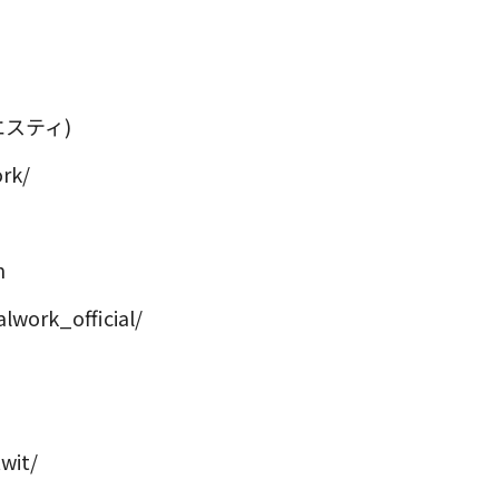
エスティ)
rk/
m
lwork_official/
wit/