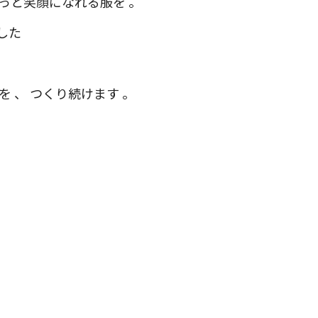
っと笑顔になれる服を 。
した
を 、 つくり続けます 。