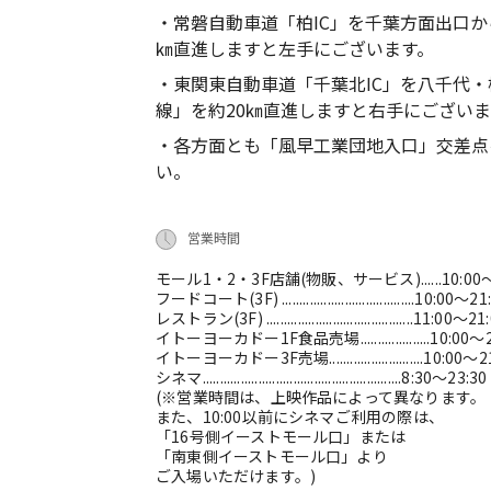
・常磐自動車道「柏IC」を千葉方面出口か
㎞直進しますと左手にございます。
・東関東自動車道「千葉北IC」を八千代・
線」を約20㎞直進しますと右手にございま
・各方面とも「風早工業団地入口」交差点
い。
営業時間
モール1・2・3F店舗(物販、サービス)......10:00～
フードコート(3F) ......................................10:00～2
レストラン(3F) ..........................................11:00～21
イトーヨーカドー1F食品売場....................10:00～
イトーヨーカドー3F売場...........................10:00～2
シネマ.........................................................8:30～23:30
(※営業時間は、上映作品によって異なります。
また、10:00以前にシネマご利用の際は、
「16号側イーストモール口」または
「南東側イーストモール口」より
ご入場いただけます。)