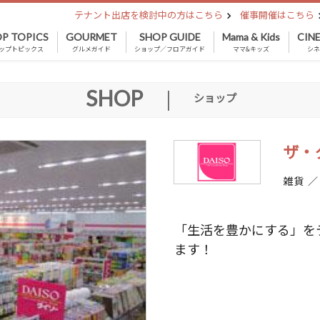
テナント出店を検討中の方はこちら
催事開催はこちら
P TOPICS
GOURMET
SHOP GUIDE
Mama & Kids
CIN
ップトピックス
グルメガイド
ショップ／フロアガイド
ママ&キッズ
シ
SHOP
|
ショップ
ザ・
雑貨 
「生活を豊かにする」を
ます！