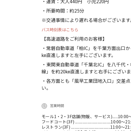
・運賃：大人440円 小児220円
・所要時間：約25分
※交通事情により遅れる場合がございます
バス時刻表はこちら
【高速道路をご利用のお客様】
・常磐自動車道「柏IC」を千葉方面出口か
㎞直進しますと左手にございます。
・東関東自動車道「千葉北IC」を八千代・
線」を約20㎞直進しますと右手にございま
・各方面とも「風早工業団地入口」交差点
い。
営業時間
モール1・2・3F店舗(物販、サービス)......10:00～
フードコート(3F) ......................................10:00～2
レストラン(3F) ..........................................11:00～21