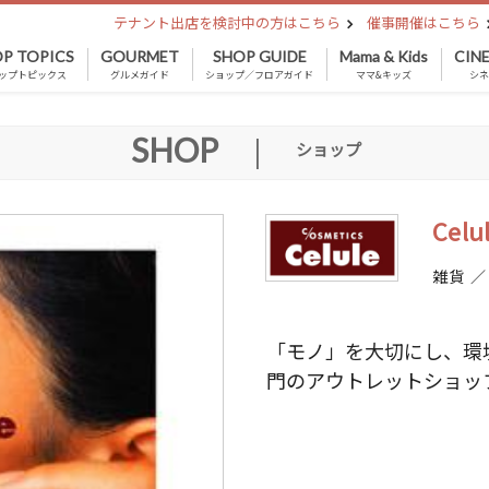
テナント出店を検討中の方はこちら
催事開催はこちら
P TOPICS
GOURMET
SHOP GUIDE
Mama & Kids
CIN
ップトピックス
グルメガイド
ショップ／フロアガイド
ママ&キッズ
シ
SHOP
|
ショップ
Celu
雑貨 
「モノ」を大切にし、環
門のアウトレットショッ