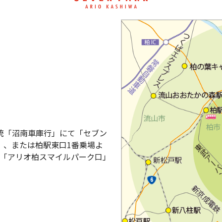
系統「沼南車庫行」にて「セブン
）、または柏駅東口1番乗場よ
て「アリオ柏スマイルパーク口」