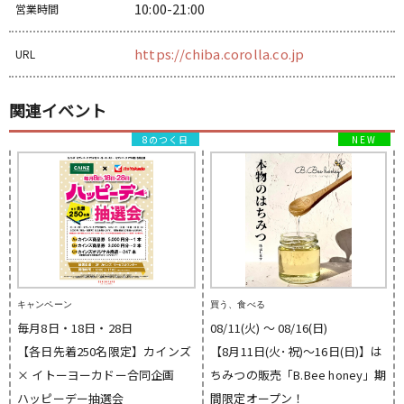
10:00-21:00
営業時間
https://chiba.corolla.co.jp
URL
関連イベント
8のつく日
キャンペーン
買う、食べる
毎月8日・18日・28日
08/11(火) 〜 08/16(日)
【各日先着250名限定】カインズ
【8月11日(火･祝)～16日(日)】は
× イトーヨーカドー合同企画
ちみつの販売「B.Bee honey」期
ハッピーデー抽選会
間限定オープン！