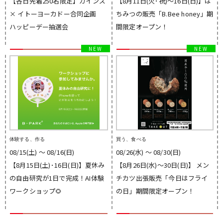
【各日先着250名限定】カインズ
【8月11日(火･祝)～16日(日)】は
× イトーヨーカドー合同企画
ちみつの販売「B.Bee honey」期
ハッピーデー抽選会
間限定オープン！
体験する、作る
買う、食べる
08/15(土) 〜 08/16(日)
08/26(水) 〜 08/30(日)
【8月15日(土)･16日(日)】夏休み
【8月26日(水)～30日(日)】 メン
の自由研究が1日で完成！AI体験
チカツ出張販売「今日はフライ
ワークショップ🌻
の日」期間限定オープン！