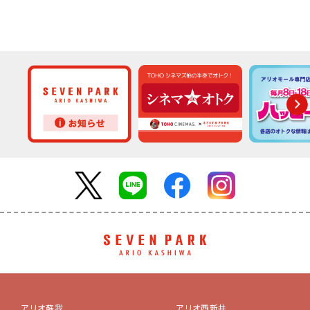
アリオ蘇我
アリオ西新井