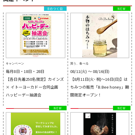
8のつく日
キャンペーン
買う、食べる
毎月8日・18日・28日
08/11(火) 〜 08/16(日)
【各日先着250名限定】カインズ
【8月11日(火･祝)～16日(日)】は
× イトーヨーカドー合同企画
ちみつの販売「B.Bee honey」期
ハッピーデー抽選会
間限定オープン！