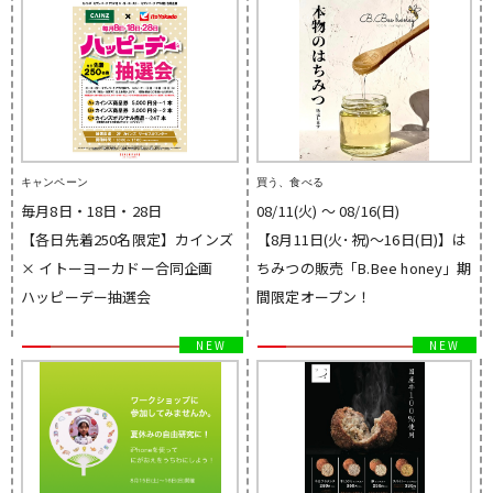
キャンペーン
買う、食べる
毎月8日・18日・28日
08/11(火) 〜 08/16(日)
【各日先着250名限定】カインズ
【8月11日(火･祝)～16日(日)】は
× イトーヨーカドー合同企画
ちみつの販売「B.Bee honey」期
ハッピーデー抽選会
間限定オープン！