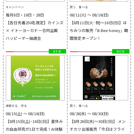
キャンペーン
買う、食べる
毎月8日・18日・28日
08/11(火) 〜 08/16(日)
【各日先着250名限定】カインズ
【8月11日(火･祝)～16日(日)】は
× イトーヨーカドー合同企画
ちみつの販売「B.Bee honey」期
ハッピーデー抽選会
間限定オープン！
体験する、作る
買う、食べる
08/15(土) 〜 08/16(日)
08/26(水) 〜 08/30(日)
【8月15日(土)･16日(日)】夏休み
【8月26日(水)～30日(日)】 メン
の自由研究が1日で完成！AI体験
チカツ出張販売「今日はフライ