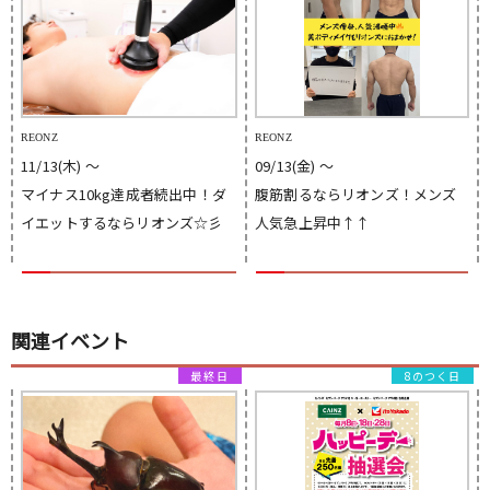
REONZ
REONZ
11/13(木) 〜
09/13(金) 〜
マイナス10kg達成者続出中！ダ
腹筋割るならリオンズ！メンズ
イエットするならリオンズ☆彡
人気急上昇中↑↑
関連イベント
8のつく日