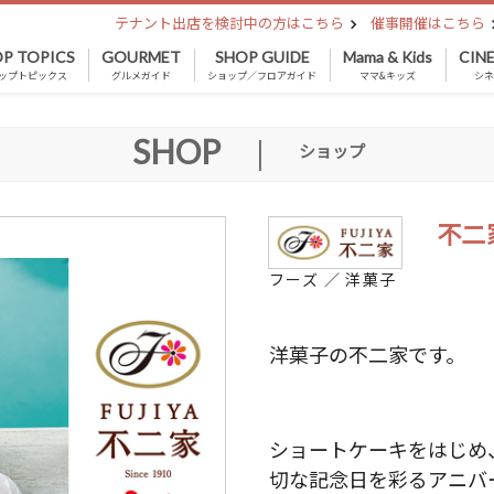
テナント出店を検討中の方はこちら
催事開催はこちら
P TOPICS
GOURMET
SHOP GUIDE
Mama & Kids
CIN
ップトピックス
グルメガイド
ショップ／フロアガイド
ママ&キッズ
シ
SHOP
|
ショップ
不二
フーズ ／ 洋菓子
洋菓子の不二家です。
ショートケーキをはじめ
切な記念日を彩るアニバ