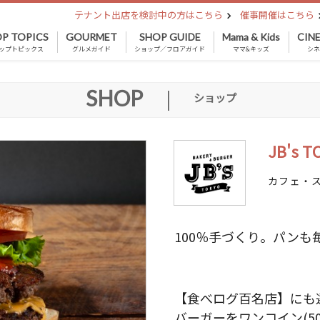
テナント出店を検討中の方はこちら
催事開催はこちら
P TOPICS
GOURMET
SHOP GUIDE
Mama & Kids
CIN
ップトピックス
グルメガイド
ショップ／フロアガイド
ママ&キッズ
シ
SHOP
|
ショップ
JB's T
カフェ・ス
100％手づくり。パンも
【食べログ百名店】にも
バーガーをワンコイン(50