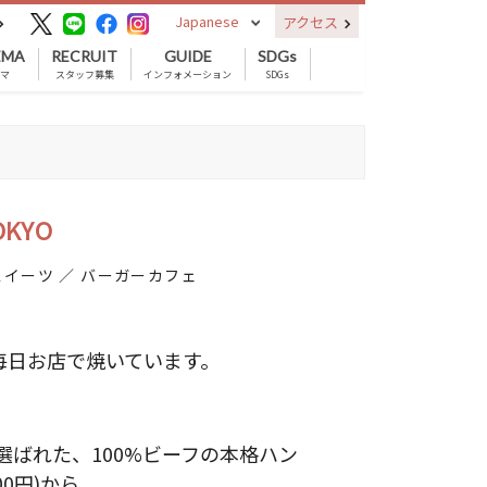
Japanese
アクセス
EMA
RECRUIT
GUIDE
SDGs
ネマ
スタッフ募集
インフォメーション
SDGs
OKYO
イーツ ／ バーガーカフェ
毎日お店で焼いています。
選ばれた、100%ビーフの本格ハン
0円)から。