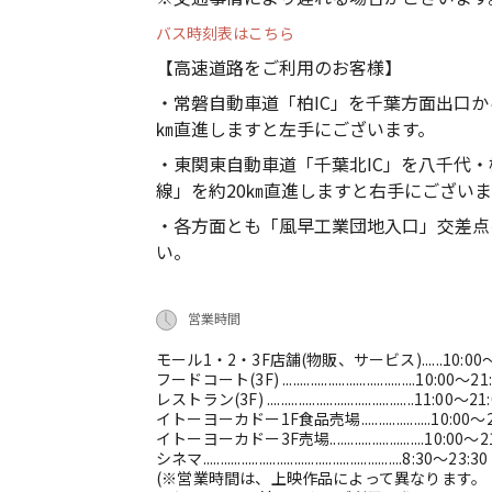
バス時刻表はこちら
【高速道路をご利用のお客様】
・常磐自動車道「柏IC」を千葉方面出口か
㎞直進しますと左手にございます。
・東関東自動車道「千葉北IC」を八千代・
線」を約20㎞直進しますと右手にございま
・各方面とも「風早工業団地入口」交差点
い。
営業時間
モール1・2・3F店舗(物販、サービス)......10:00～
フードコート(3F) ......................................10:00～2
レストラン(3F) ..........................................11:00～21
イトーヨーカドー1F食品売場....................10:00～
イトーヨーカドー3F売場...........................10:00～2
シネマ.........................................................8:30～23:30
(※営業時間は、上映作品によって異なります。