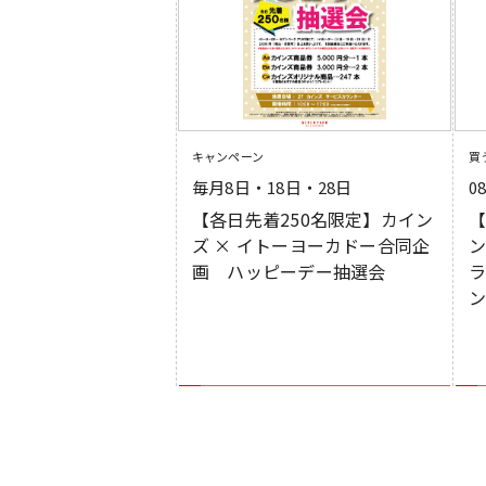
キャンペーン
買
毎月8日・18日・28日
0
【各日先着250名限定】カイン
【
ズ × イトーヨーカドー合同企
画 ハッピーデー抽選会