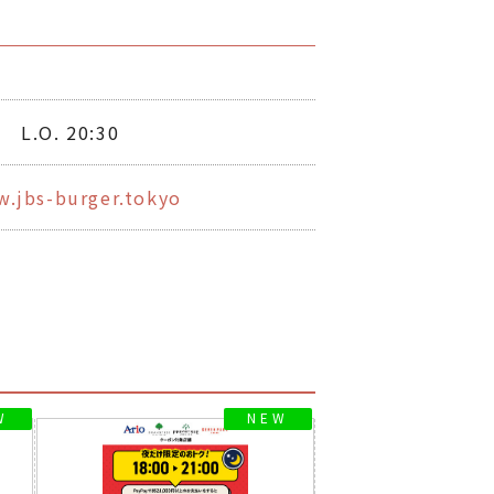
0 L.O. 20:30
w.jbs-burger.tokyo